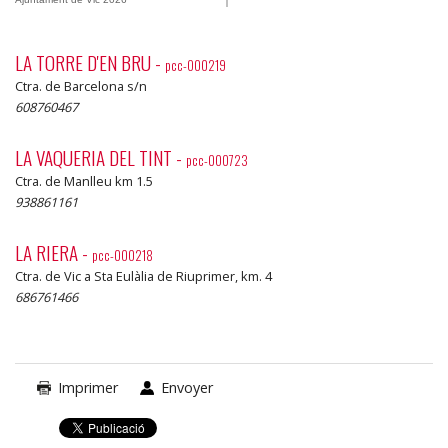
LA TORRE D'EN BRU
-
pcc-000219
Ctra. de Barcelona s/n
608760467
LA VAQUERIA DEL TINT
-
pcc-000723
Ctra. de Manlleu km 1.5
938861161
LA RIERA
-
pcc-000218
Ctra. de Vic a Sta Eulàlia de Riuprimer, km. 4
686761466
Imprimer
Envoyer