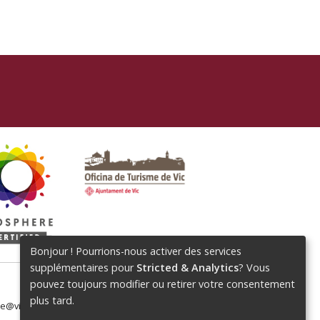
Bonjour ! Pourrions-nous activer des services
supplémentaires pour
Stricted & Analytics
? Vous
pouvez toujours modifier ou retirer votre consentement
plus tard.
me@vic.cat