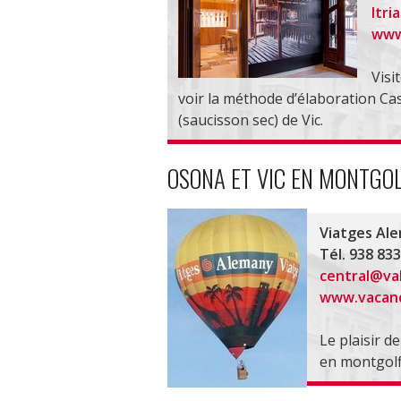
ltr
www
Visi
voir la méthode d’élaboration Ca
(saucisson sec) de Vic.
OSONA ET VIC EN MONTGOL
Viatges Al
Tél. 938 83
central@va
www.vacanc
Le plaisir de
en montgolfi