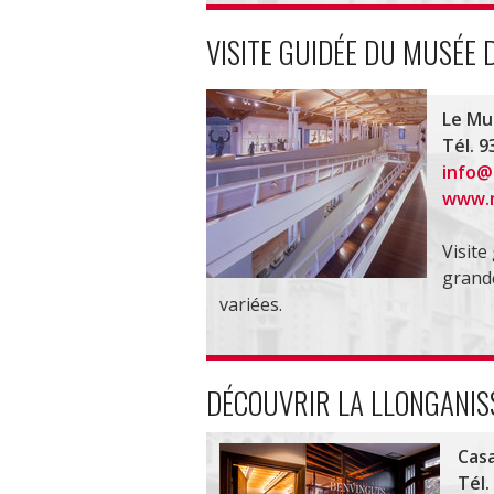
VISITE GUIDÉE DU MUSÉE D
Le Mus
Tél. 9
info@
www.m
Visite
grande
variées.
DÉCOUVRIR LA LLONGANISS
Casa
Tél.