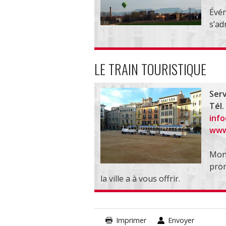
Évén
s’ad
LE TRAIN TOURISTIQUE
Serv
Tél.
info
www.
Mont
prom
la ville a à vous offrir.
Imprimer
Envoyer