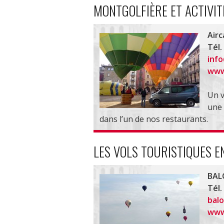
MONTGOLFIÈRE ET ACTIVIT
Airc
Tél.
info
www
Un v
une 
dans l’un de nos restaurants.
LES VOLS TOURISTIQUES 
BAL
Tél.
bal
www