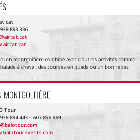
ÉS
at.cat
 938 893 336
@aircat.cat
.aircat.cat
ol en montgolfière combiné avec d’autres activités comme
balade à cheval, des courses en quads ou un bon repas
EN MONTGOLFIÈRE
Ó Tour
 938 894 443 – 607 856 969
o@balotour.com
.balotourevents.com