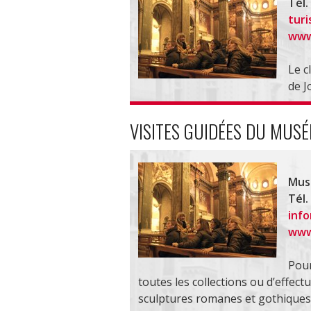
Tél.
tur
www
Le c
de J
VISITES GUIDÉES DU MUSÉ
Musé
Tél.
inf
www
Pour
toutes les collections ou d’effect
sculptures romanes et gothiques