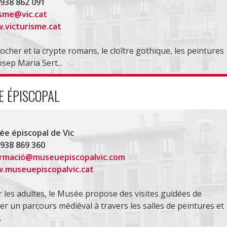
 938 862 091
isme@vic.cat
.victurisme.cat
locher et la crypte romans, le cloître gothique, les peintures
osep Maria Sert...
E ÉPISCOPAL
e épiscopal de Vic
 938 869 360
ormació@museuepiscopalvic.com
.museuepiscopalvic.cat
 les adultes, le Musée propose des visites guidées de
uer un parcours médiéval à travers les salles de peintures et
.