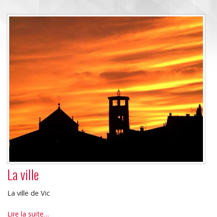
La ville
La ville de Vic
La
Lire la suite…