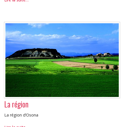
de
Vic
-
La région
La région d’Osona
La