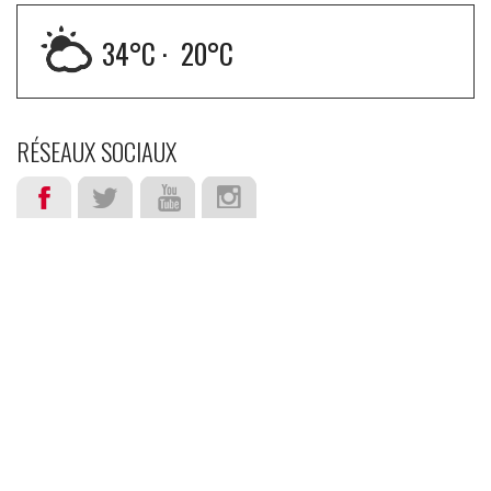
34
°C ·
20
°C
RÉSEAUX SOCIAUX