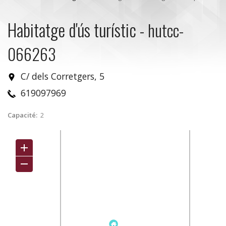
Habitatge d'ús turístic
-
hutcc-
066263
C/ dels Corretgers, 5
619097969
Capacité:
2