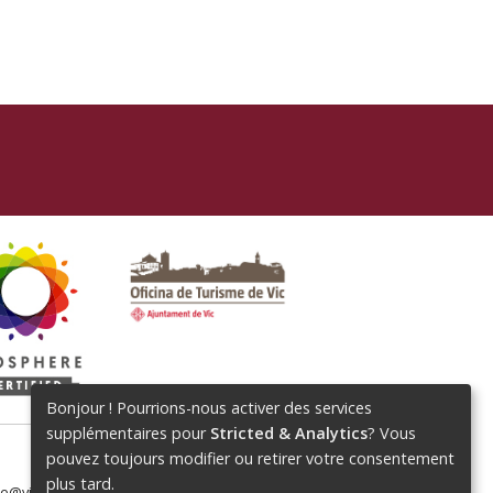
Bonjour ! Pourrions-nous activer des services
supplémentaires pour
Stricted & Analytics
? Vous
pouvez toujours modifier ou retirer votre consentement
plus tard.
me@vic.cat