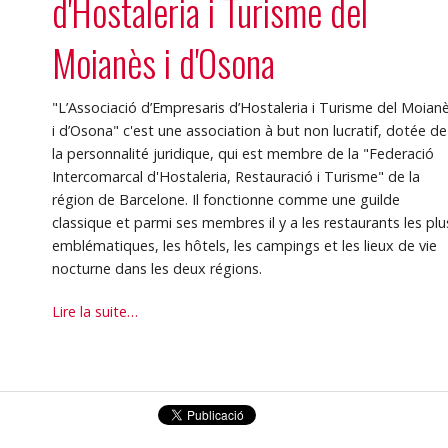
d'Hostaleria i Turisme del
Moianès i d'Osona
"L’Associació d’Empresaris d’Hostaleria i Turisme del Moian
i d’Osona" c'est une association à but non lucratif, dotée de
la personnalité juridique, qui est membre de la "Federació
Intercomarcal d'Hostaleria, Restauració i Turisme" de la
région de Barcelone. Il fonctionne comme une guilde
classique et parmi ses membres il y a les restaurants les plu
emblématiques, les hôtels, les campings et les lieux de vie
nocturne dans les deux régions.
Associació
Lire la suite…
d'Empresaris
d'Hostaleria
i
Turisme
del