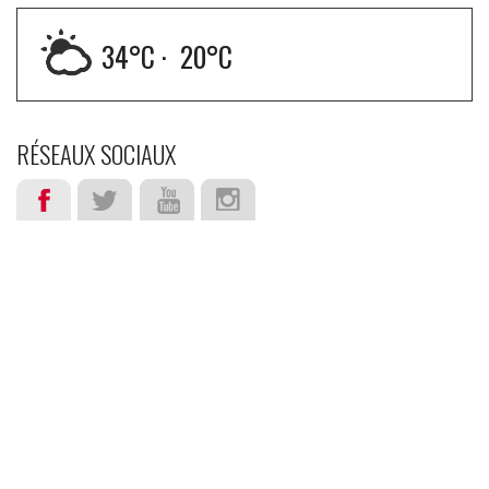
34
°C ·
20
°C
RÉSEAUX SOCIAUX