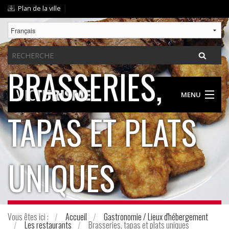
Aller
|
Plan de la ville
au
contenu.
|
Chercher
Aller
par
à
BRASSERIES,
la
navigation
MENU
TAPAS ET PLATS
DÉCOUVRIR VIC
DES PROPOSITIONS POUR TOUT LE MONDE
UNIQUES
GASTRONOMIE / LIEUX D'HÉBERGEMENT
GUIDE PRATIQUE
Vous êtes ici :
Accueil
Gastronomie / Lieux d'hébergement
Les restaurants
Brasseries, tapas et plats uniques