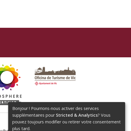
Bonjour ! Pourrions-nous activer des services
supplémentaires pour
Stricted & Analytics
? Vous
pouvez toujours modifier ou retirer votre consentement
plus tard.
me@vic.cat