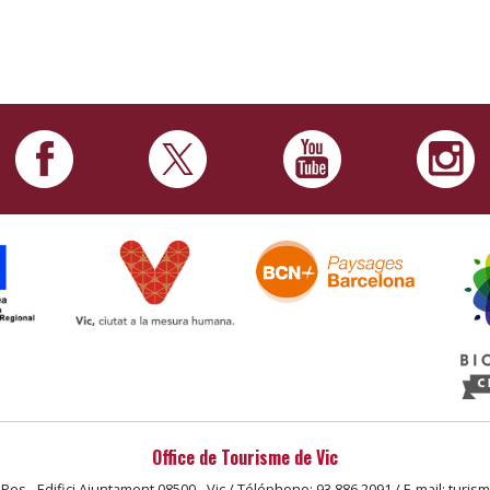
Office de Tourisme de Vic
 Pes - Edifici Ajuntament 08500 - Vic / Téléphone: 93 886 2091 / E-mail: turis