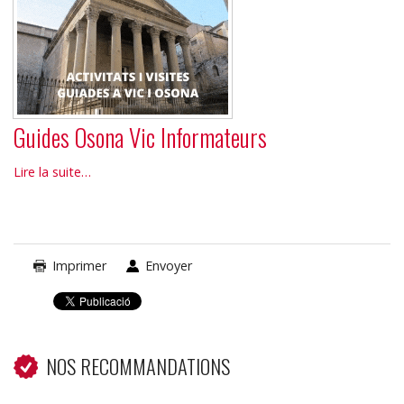
-
Guides Osona Vic Informateurs
Guides
Lire la suite…
Osona
Vic
Informateurs
-
Imprimer
Envoyer
NOS RECOMMANDATIONS