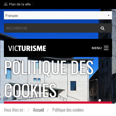
Aller
|
Plan de la ville
au
contenu.
|
Chercher
Aller
par
à
la
navigation
MENU
POLITIQUE DES
DÉCOUVRIR VIC
DES PROPOSITIONS POUR TOUT LE MONDE
COOKIES
GASTRONOMIE / LIEUX D'HÉBERGEMENT
GUIDE PRATIQUE
Vous êtes ici :
Accueil
Politique des cookies