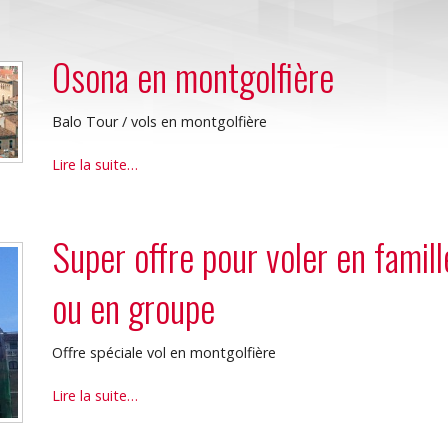
Osona en montgolfière
Balo Tour / vols en montgolfière
Osona
Lire la suite…
en
montgolfière
-
Super offre pour voler en famill
ou en groupe
Offre spéciale vol en montgolfière
Super
Lire la suite…
offre
pour