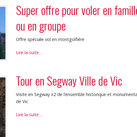
-
Super offre pour voler en famill
ou en groupe
Offre spéciale vol en montgolfière
Super
Lire la suite…
offre
pour
voler
Tour en Segway Ville de Vic
en
famille
ou
Visite en Segway x2 de l’ensemble historique et monumenta
en
de Vic
groupe
Tour
Lire la suite…
-
en
Segway
Ville