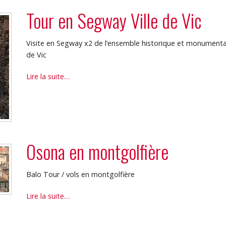
voler
Tour en Segway Ville de Vic
en
famille
ou
Visite en Segway x2 de l’ensemble historique et monumenta
en
de Vic
groupe
Tour
Lire la suite…
-
en
Segway
Ville
de
Vic
Osona en montgolfière
-
Balo Tour / vols en montgolfière
Osona
Lire la suite…
en
montgolfière