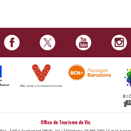
Office de Tourisme de Vic
 Pes - Edifici Ajuntament 08500 - Vic / Téléphone: 93 886 2091 / E-mail: turis