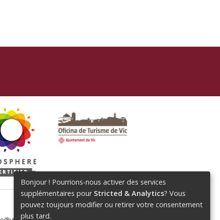
Bonjour ! Pourrions-nous activer des services
supplémentaires pour
Stricted & Analytics
? Vous
pouvez toujours modifier ou retirer votre consentement
plus tard.
me@vic.cat