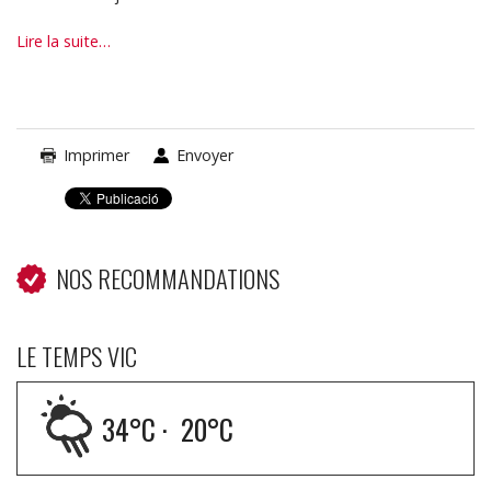
Les
Lire la suite…
fêtes
et
traditions
-
Imprimer
Envoyer
NOS RECOMMANDATIONS
LE TEMPS VIC
34
°C ·
20
°C