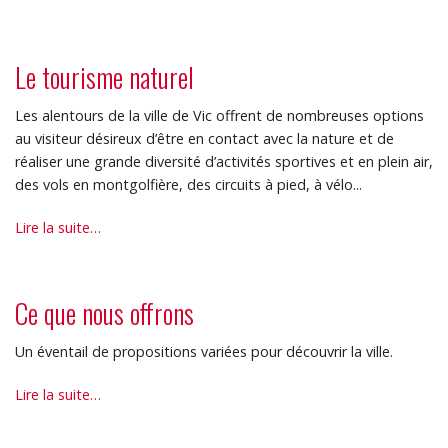
tourisme
culturel
-
Le tourisme naturel
Les alentours de la ville de Vic offrent de nombreuses options
au visiteur désireux d’être en contact avec la nature et de
réaliser une grande diversité d’activités sportives et en plein air,
des vols en montgolfière, des circuits à pied, à vélo...
Le
Lire la suite…
tourisme
naturel
-
Ce que nous offrons
Un éventail de propositions variées pour découvrir la ville.
Ce
Lire la suite…
que
nous