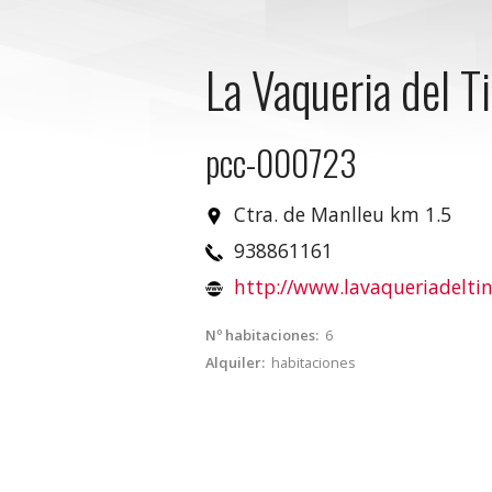
La Vaqueria del T
pcc-000723
Ctra. de Manlleu km 1.5
938861161
http://www.lavaqueriadelti
Nº habitaciones:
6
Alquiler:
habitaciones