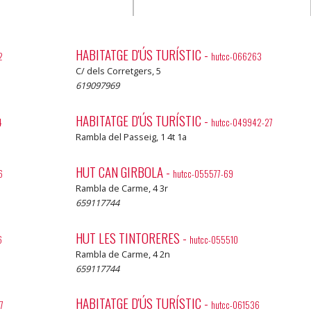
HABITATGE D'ÚS TURÍSTIC
-
2
hutcc-066263
C/ dels Corretgers, 5
619097969
HABITATGE D'ÚS TURÍSTIC
-
4
hutcc-049942-27
Rambla del Passeig, 1 4t 1a
HUT CAN GIRBOLA
-
6
hutcc-055577-69
Rambla de Carme, 4 3r
659117744
HUT LES TINTORERES
-
6
hutcc-055510
Rambla de Carme, 4 2n
659117744
HABITATGE D'ÚS TURÍSTIC
-
7
hutcc-061536