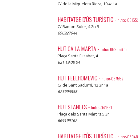
C/ de la Miqueleta Riera, 10 4t 1a
HABITATGE D'ÚS TURÍSTIC
-
hutcc-05155
C/ Ramon Soler, 4 2n B
696927944
HUT CA LA MARTA
-
hutcc-062556-16
Plaça Santa Elisabet, 4
621 19 08 04
HUT FEELHOMEVIC
-
hutcc-067552
C/ de Sant Sadurní, 12 3r 1a
623996888
HUT STANCES
-
hutcc-041691
Plaça dels Sants Màrtirs,5 3r
669199162
HABITATGE D'ÚS TURÍSTIC
-
hutcc-0504