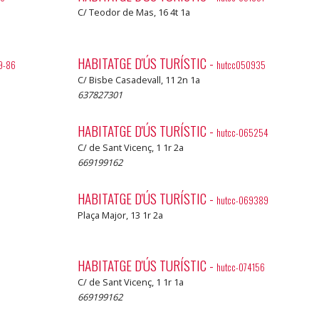
C/ Teodor de Mas, 16 4t 1a
HABITATGE D'ÚS TURÍSTIC
-
9-86
hutcc050935
C/ Bisbe Casadevall, 11 2n 1a
637827301
HABITATGE D'ÚS TURÍSTIC
-
hutcc-065254
C/ de Sant Vicenç, 1 1r 2a
669199162
HABITATGE D'ÚS TURÍSTIC
-
hutcc-069389
Plaça Major, 13 1r 2a
HABITATGE D'ÚS TURÍSTIC
-
1
hutcc-074156
C/ de Sant Vicenç, 1 1r 1a
669199162