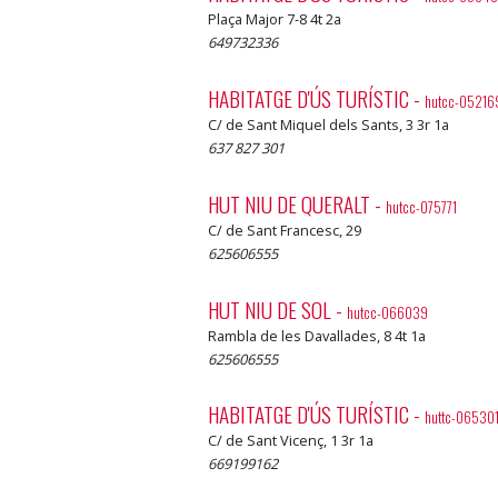
Plaça Major 7-8 4t 2a
649732336
HABITATGE D'ÚS TURÍSTIC
-
hutcc-05216
C/ de Sant Miquel dels Sants, 3 3r 1a
637 827 301
HUT NIU DE QUERALT
-
hutcc-075771
C/ de Sant Francesc, 29
625606555
HUT NIU DE SOL
-
hutcc-066039
Rambla de les Davallades, 8 4t 1a
625606555
HABITATGE D'ÚS TURÍSTIC
-
huttc-06530
C/ de Sant Vicenç, 1 3r 1a
669199162