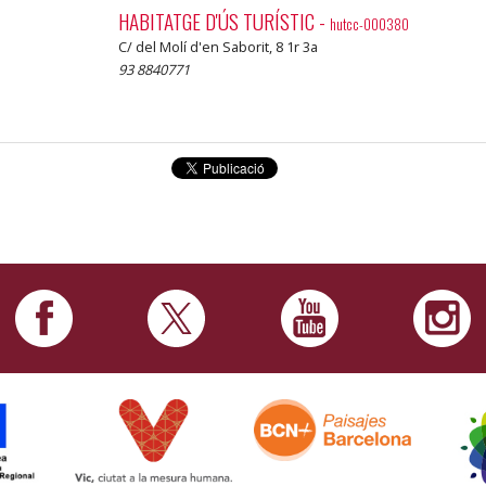
HABITATGE D'ÚS TURÍSTIC
-
hutcc-000380
C/ del Molí d'en Saborit, 8 1r 3a
93 8840771