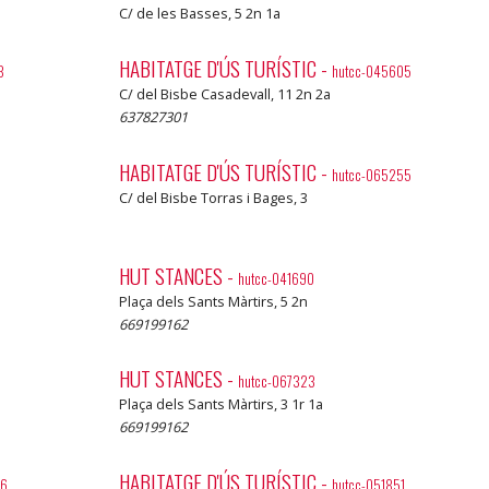
C/ de les Basses, 5 2n 1a
HABITATGE D'ÚS TURÍSTIC
-
3
hutcc-045605
C/ del Bisbe Casadevall, 11 2n 2a
637827301
HABITATGE D'ÚS TURÍSTIC
-
hutcc-065255
C/ del Bisbe Torras i Bages, 3
HUT STANCES
-
hutcc-041690
Plaça dels Sants Màrtirs, 5 2n
669199162
HUT STANCES
-
hutcc-067323
Plaça dels Sants Màrtirs, 3 1r 1a
669199162
HABITATGE D'ÚS TURÍSTIC
-
86
hutcc-051851