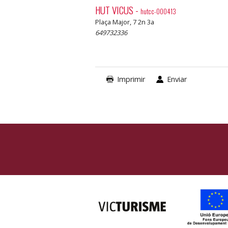
HUT VICUS
-
hutcc-000413
Plaça Major, 7 2n 3a
649732336
Imprimir
Enviar