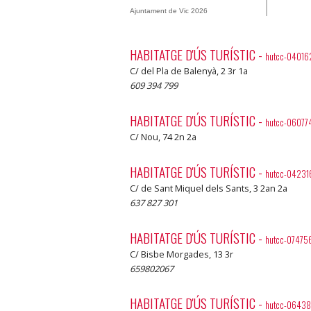
Ajuntament de Vic 2026
HABITATGE D'ÚS TURÍSTIC
-
hutcc-04016
C/ del Pla de Balenyà, 2 3r 1a
609 394 799
HABITATGE D'ÚS TURÍSTIC
-
hutcc-06077
C/ Nou, 74 2n 2a
HABITATGE D'ÚS TURÍSTIC
-
hutcc-04231
C/ de Sant Miquel dels Sants, 3 2an 2a
637 827 301
HABITATGE D'ÚS TURÍSTIC
-
hutcc-07475
C/ Bisbe Morgades, 13 3r
659802067
HABITATGE D'ÚS TURÍSTIC
-
hutcc-06438