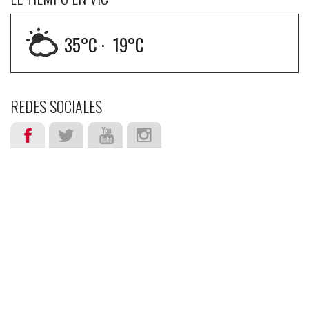
35
°C ·
19
°C
REDES SOCIALES