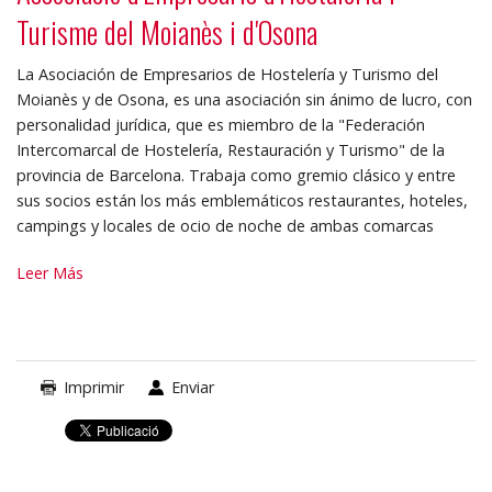
Turisme del Moianès i d'Osona
La Asociación de Empresarios de Hostelería y Turismo del
Moianès y de Osona, es una asociación sin ánimo de lucro, con
personalidad jurídica, que es miembro de la "Federación
Intercomarcal de Hostelería, Restauración y Turismo" de la
provincia de Barcelona. Trabaja como gremio clásico y entre
sus socios están los más emblemáticos restaurantes, hoteles,
campings y locales de ocio de noche de ambas comarcas
Associació
Leer Más
d'Empresaris
d'Hostaleria
i
Turisme
Imprimir
Enviar
del
Moianès
i
d'Osona