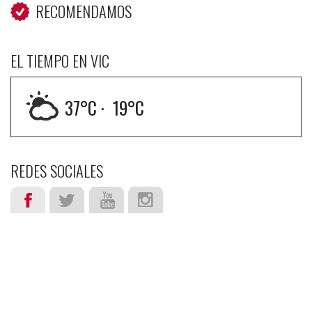
-
RECOMENDAMOS
EL TIEMPO EN VIC
37
°C ·
19
°C
REDES SOCIALES