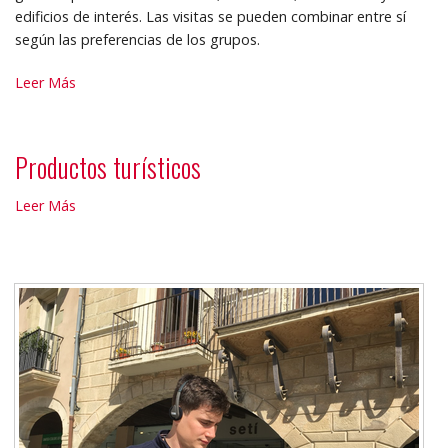
edificios de interés. Las visitas se pueden combinar entre sí
según las preferencias de los grupos.
Visitas
Leer Más
a
la
carta
Productos turísticos
para
grupos
Productos
Leer Más
-
turísticos
-