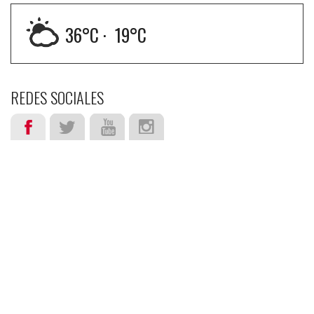
36
°C ·
19
°C
REDES SOCIALES