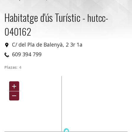
Habitatge d'ús Turístic
-
hutcc-
040162
C/ del Pla de Balenyà, 2 3r 1a
609 394 799
Plazas:
4