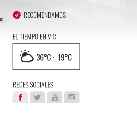
RECOMENDAMOS
as
EL TIEMPO EN VIC
36
°C ·
19
°C
REDES SOCIALES