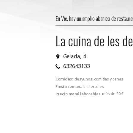
En Vic, hay un amplio abanico de restaur
La cuina de les de
Gelada, 4
632643133
Comidas:
desyunos, comidas y cenas
Fiesta semanal:
miercoles
més de 20 €
Precio menú laborables