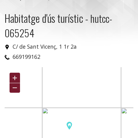
Habitatge d'ús turístic
-
hutcc-
065254
C/ de Sant Vicenç, 1 1r 2a
669199162