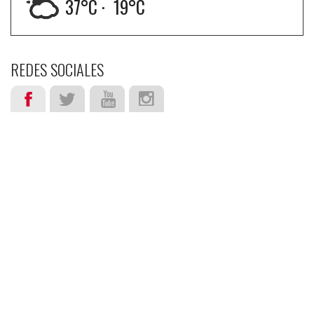
37
°C ·
19
°C
REDES SOCIALES