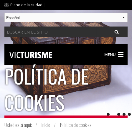
Cambiar
|
Plano de la ciudad
a
contenido.
|
Buscar
Saltar
a
navegación
MENU
POLÍTICA DE
DESCUBRIR VIC
PROPUESTAS PARA TODOS
COOKIES
GASTRONOMIA / ALOJAMIENTO
GUÍA PRÁCTICA
Usted está aquí:
Inicio
Política de cookies