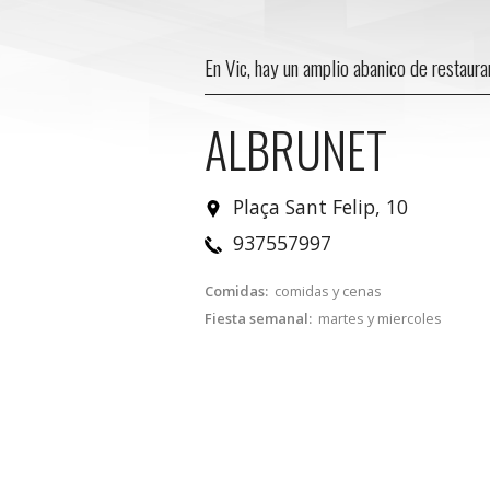
En Vic, hay un amplio abanico de restaur
ALBRUNET
Plaça Sant Felip, 10
937557997
Comidas:
comidas y cenas
Fiesta semanal:
martes y miercoles