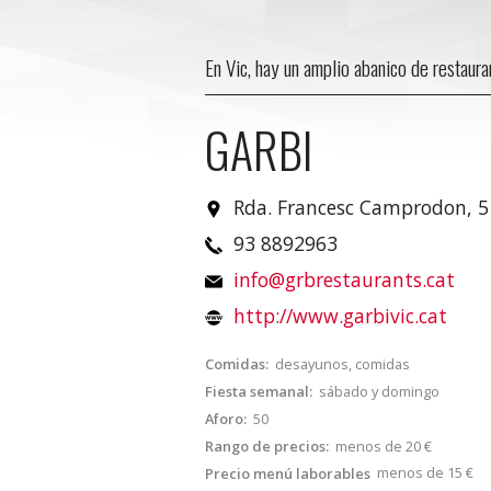
En Vic, hay un amplio abanico de restaur
GARBI
Rda. Francesc Camprodon, 5
93 8892963
info@grbrestaurants.cat
http://www.garbivic.cat
Comidas:
desayunos, comidas
Fiesta semanal:
sábado y domingo
Aforo:
50
Rango de precios:
menos de 20 €
menos de 15 €
Precio menú laborables