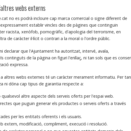
d'altres webs externs
me.cat no es podrà incloure cap marca comercial o signe diferent de
ix expressament establir vincles des de pàgines que continguin
r racista, xenòfob, pornogràfic, d'apologia del terrorisme, en
 de caràcter il·lícit o contrari a la moral o l'ordre públic.
i declarar que l'Ajuntament ha autoritzat, intervé, avala,
s continguts de la pàgina on figuri l'enllaç, ni tan sols que es conse
tzació expressa.
s a altres webs externes té un caràcter merament informatiu. Per tan
za ni dóna cap tipus de garantia respecte a:
 qualsevol altre aspecte dels serveis oferts per l'espai web.
directes que puguin generar els productes o serveis oferts a través
.
des per les entitats oferents i els usuaris.
b extern, modificació, compliment, execució i resolució.