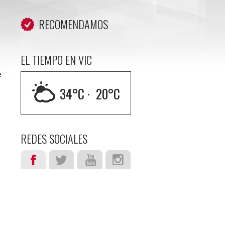
RECOMENDAMOS
EL TIEMPO EN VIC
e
34
°C ·
20
°C
REDES SOCIALES
a
s