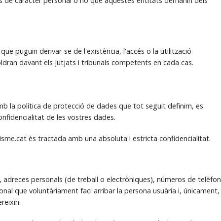
ons de caràcter personal o no que aquestes entitats demanin dels
que puguin derivar-se de l'existència, l'accés o la utilització
ldran davant els jutjats i tribunals competents en cada cas.
b la política de protecció de dades que tot seguit definim, es
nfidencialitat de les vostres dades.
risme.cat és tractada amb una absoluta i estricta confidencialitat.
 adreces personals (de treball o electròniques), números de telèfon
onal que voluntàriament faci arribar la persona usuària i, únicament,
reixin.