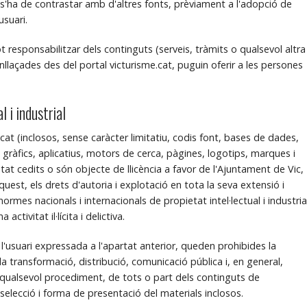
al s'ha de contrastar amb d'altres fonts, prèviament a l'adopció de
usuari.
 responsabilitzar dels continguts (serveis, tràmits o qualsevol altra
nllaçades des del portal victurisme.cat, puguin oferir a les persones
l i industrial
cat (inclosos, sense caràcter limitatiu, codis font, bases de dades,
 gràfics, aplicatius, motors de cerca, pàgines, logotips, marques i
at cedits o són objecte de llicència a favor de l'Ajuntament de Vic,
uest, els drets d'autoria i explotació en tota la seva extensió i
rmes nacionals i internacionals de propietat intel·lectual i industria
activitat il·lícita i delictiva.
e l'usuari expressada a l'apartat anterior, queden prohibides la
la transformació, distribució, comunicació pública i, en general,
 qualsevol procediment, de tots o part dels continguts de
selecció i forma de presentació del materials inclosos.