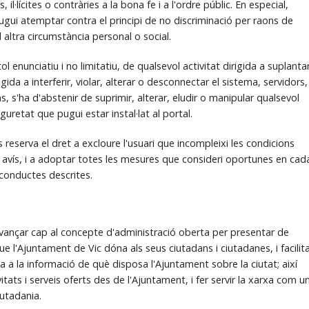
s, il·lícites o contràries a la bona fe i a l'ordre públic. En especial,
pugui atemptar contra el principi de no discriminació per raons de
l altra circumstància personal o social.
tol enunciatiu i no limitatiu, de qualsevol activitat dirigida a suplanta
igida a interferir, violar, alterar o desconnectar el sistema, servidors,
s, s'ha d'abstenir de suprimir, alterar, eludir o manipular qualsevol
uretat que pugui estar instal·lat al portal.
reserva el dret a excloure l'usuari que incompleixi les condicions
vi avís, i a adoptar totes les mesures que consideri oportunes en cad
i conductes descrites.
 avançar cap al concepte d'administració oberta per presentar de
ue l'Ajuntament de Vic dóna als seus ciutadans i ciutadanes, i facilit
a a la informació de què disposa l'Ajuntament sobre la ciutat; així
tats i serveis oferts des de l'Ajuntament, i fer servir la xarxa com u
iutadania.