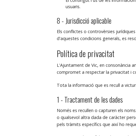
El contingut i ús de les informaci
usuaris.
8 - Jurisdicció aplicable
Els conflictes o controvèrsies jurídiques 
d'aquestes condicions generals, es reso
Política de privacitat
L'Ajuntament de Vic, en consonància am
compromet a respectar la privacitat i co
Tota la informació que es recull a victu
1 - Tractament de les dades
Només es recullen o capturen els noms,
o qualsevol altra dada de caràcter pers
pels tràmits específics que així ho reque