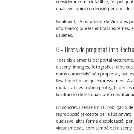
considerar com a infal·lible, fet pel qu
qualsevol opinió o decisió per part de l'
Finalment, l'Ajuntament de Vic no es pot
informació) que les entitats externes, e
usuàries.
6 - Drets de propietat intel·lectua
Tots els elements del portal victurisme.
disseny, imatges, fotografies, dibuixos,
noms comercials) són propietat, han est
llevat que ho indiqui expressament. A aq
modalitats es troben protegits per les no
la infracció de les quals pot constituir una 
En concret, i sense limitar l'obligació d
reproducció (excepte per a l'ús privat), 
qualsevol altra forma d'explotació, per
victurisme.cat, com també del disseny, 