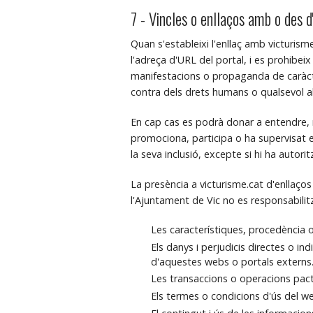
7 - Vincles o enllaços amb o des 
Quan s'estableixi l'enllaç amb victuris
l'adreça d'URL del portal, i es prohibe
manifestacions o propaganda de caràcte
contra dels drets humans o qualsevol altra
En cap cas es podrà donar a entendre, n
promociona, participa o ha supervisat el
la seva inclusió, excepte si hi ha autori
La presència a victurisme.cat d'enllaço
l'Ajuntament de Vic no es responsabilit
Les característiques, procedència o
Els danys i perjudicis directes o in
d'aquestes webs o portals externs
Les transaccions o operacions pacta
Els termes o condicions d'ús del we