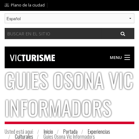
Cambiar
|
Plano de la ciudad
a
contenido.
|
Buscar
Saltar
a
navegación
MENU
GUIES OSONA VIC
DESCUBRIR VIC
PROPUESTAS PARA TODOS
INFORMADORS
GASTRONOMIA / ALOJAMIENTO
GUÍA PRÁCTICA
Usted está aquí:
Inicio
Portada
Experiencias
Culturales
Guies Osona Vic Informadors