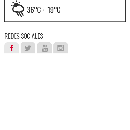
36
°C ·
19
°C
REDES SOCIALES