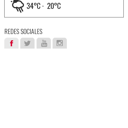
34
°C ·
20
°C
REDES SOCIALES