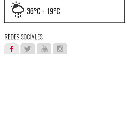
36
°C ·
19
°C
REDES SOCIALES