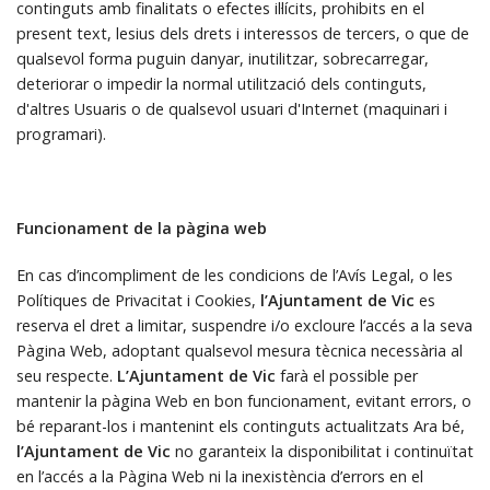
continguts amb finalitats o efectes il·lícits, prohibits en el
present text, lesius dels drets i interessos de tercers, o que de
qualsevol forma puguin danyar, inutilitzar, sobrecarregar,
deteriorar o impedir la normal utilització dels continguts,
d'altres Usuaris o de qualsevol usuari d'Internet (maquinari i
programari).
Funcionament de la pàgina web
En cas d’incompliment de les condicions de l’Avís Legal, o les
Polítiques de Privacitat i Cookies,
l’Ajuntament de Vic
es
reserva el dret a limitar, suspendre i/o excloure l’accés a la seva
Pàgina Web, adoptant qualsevol mesura tècnica necessària al
seu respecte.
L’Ajuntament de Vic
farà el possible per
mantenir la pàgina Web en bon funcionament, evitant errors, o
bé reparant-los i mantenint els continguts actualitzats Ara bé,
l’Ajuntament de Vic
no garanteix la disponibilitat i continuïtat
en l’accés a la Pàgina Web ni la inexistència d’errors en el