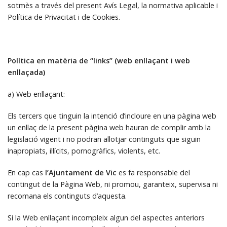
sotmès a través del present Avís Legal, la normativa aplicable i
Política de Privacitat i de Cookies.
Política en matèria de “links” (web enllaçant i web
enllaçada)
a) Web enllaçant:
Els tercers que tinguin la intenció d’incloure en una pàgina web
un enllaç de la present pàgina web hauran de complir amb la
legislació vigent i no podran allotjar continguts que siguin
inapropiats, il·lícits, pornogràfics, violents, etc.
En cap cas
l’Ajuntament de Vic
es
fa responsable del
contingut de la Pàgina Web, ni promou, garanteix, supervisa ni
recomana els continguts d’aquesta.
Si la Web enllaçant incompleix algun del aspectes anteriors