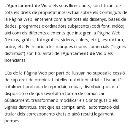
L’Ajuntament de Vic
o els seus llicenciants, són titulars de
tots els drets de propietat intel·lectual sobre els Continguts de
la Pàgina Web, entenent com a tal tots els dissenys, bases de
dades, programes d’ordinadors subjacents (codi font, inclòs),
així com els diferents elements que integren la Pàgina Web
(textos, gràfics, fotografies, vídeos, colors, etc.), estructura,
ordre, etc. En relació a les marques i noms comercials (“signes
distintius”) són titularitat de
l’Ajuntament de Vic
o els
llicenciants.
L’ús de la Pàgina Web per part de l’Usuari no suposa la cessió
de cap dret de propietat intel·lectual ni industrial. L’Usuari té
totalment prohibit de reproduir, copiar, distribuir, posar a
disposició o de qualsevol altra forma de comunicar
públicament, transformar o modificar els Continguts o els
Signes distintius, tret que es compti amb l'autorització del
titular dels corresponents drets o això resulti legalment
permès.