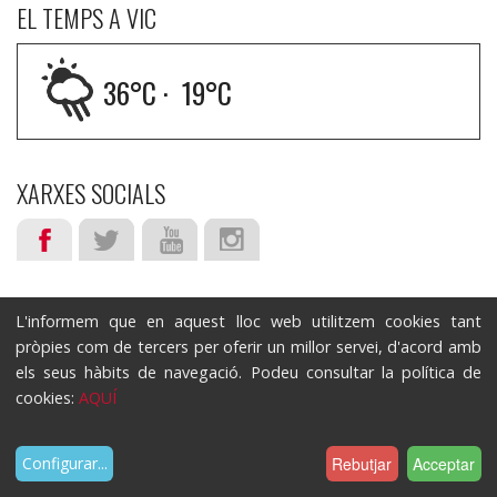
EL TEMPS A VIC
36
°C ·
19
°C
XARXES SOCIALS
L'informem que en aquest lloc web utilitzem cookies tant
pròpies com de tercers per oferir un millor servei, d'acord amb
els seus hàbits de navegació. Podeu consultar la política de
cookies:
AQUÍ
Rebutjar
Acceptar
Configurar
...