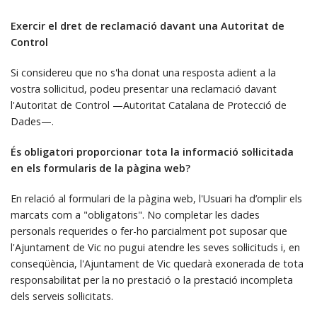
Exercir el dret de reclamació davant una Autoritat de
Control
Si considereu que no s'ha donat una resposta adient a la
vostra sol·licitud, podeu presentar una reclamació davant
l'Autoritat de Control —Autoritat Catalana de Protecció de
Dades—.
És obligatori proporcionar tota la informació sol·licitada
en els formularis de la pàgina web?
En relació al formulari de la pàgina web, l'Usuari ha d’omplir els
marcats com a "obligatoris". No completar les dades
personals requerides o fer-ho parcialment pot suposar que
l'Ajuntament de Vic no pugui atendre les seves sol·licituds i, en
conseqüència, l'Ajuntament de Vic quedarà exonerada de tota
responsabilitat per la no prestació o la prestació incompleta
dels serveis sol·licitats.