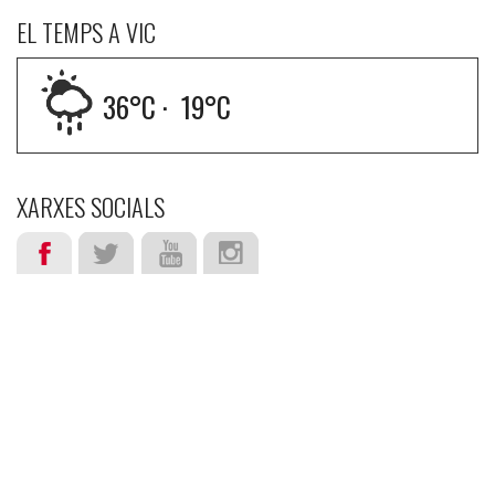
EL TEMPS A VIC
36
°C ·
19
°C
XARXES SOCIALS