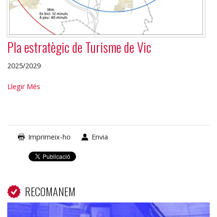
Pla estratègic de Turisme de Vic
2025/2029
Pla
Llegir Més
estratègic
de
Turisme
de
Imprimeix-ho
Envia
Vic
-
RECOMANEM