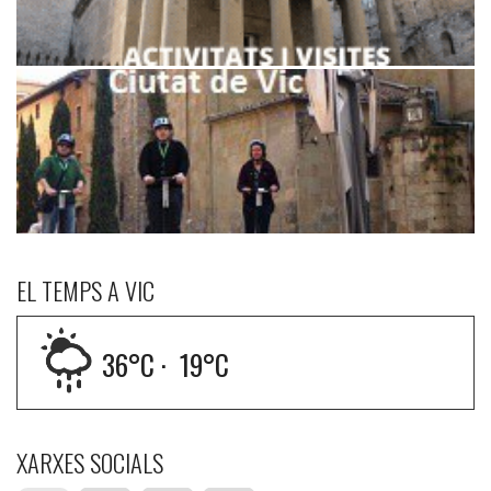
EL TEMPS A VIC
36
°C ·
19
°C
XARXES SOCIALS