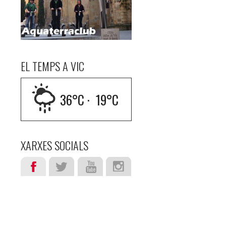
EL TEMPS A VIC
36
°C ·
19
°C
XARXES SOCIALS