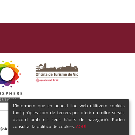
L'informem que en aquest lloc web utilitzem cookies
tant pròpies com de tercers per oferir un millor servei,
d'acord amb els seus hàbits de navegació. Podeu
consultar la política de cookies:
AQUÍ
e@vic.cat