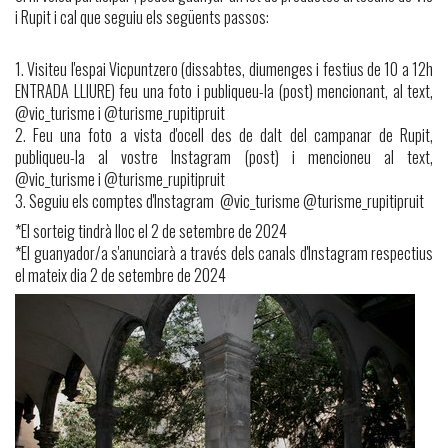
i Rupit i cal que seguiu els següents passos:
1. Visiteu l'espai Vicpuntzero (dissabtes, diumenges i festius de 10 a 12h
ENTRADA LLIURE) feu una foto i publiqueu-la (post) mencionant, al text,
@vic_turisme i @turisme_rupitipruit
2. Feu una foto a vista d'ocell des de dalt del campanar de Rupit,
publiqueu-la al vostre Instagram (post) i mencioneu al text,
@vic_turisme i @turisme_rupitipruit
3. Seguiu els comptes d'Instagram @vic_turisme @turisme_rupitipruit
*El sorteig tindrà lloc el 2 de setembre de 2024
*El guanyador/a s'anunciarà a través dels canals d'Instagram respectius
el mateix dia 2 de setembre de 2024