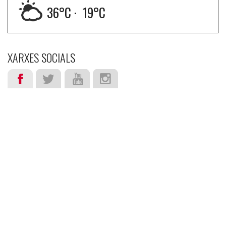
36
°C ·
19
°C
XARXES SOCIALS