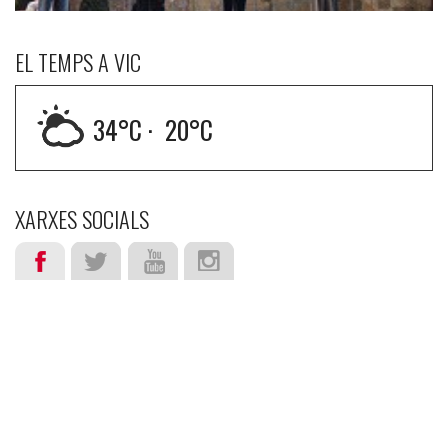
EL TEMPS A VIC
34
°C ·
20
°C
XARXES SOCIALS