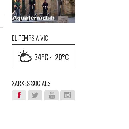
EL TEMPS A VIC
34
°C ·
20
°C
XARXES SOCIALS