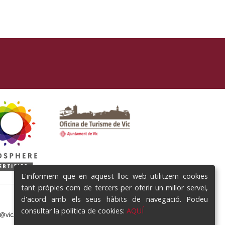
L'informem que en aquest lloc web utilitzem cookies
tant pròpies com de tercers per oferir un millor servei,
d'acord amb els seus hàbits de navegació. Podeu
consultar la política de cookies:
AQUÍ
e@vic.cat