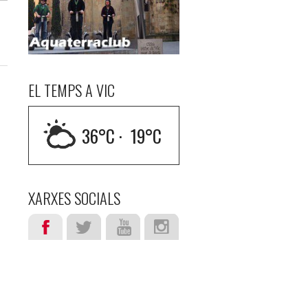
EL TEMPS A VIC
36
°C ·
19
°C
XARXES SOCIALS