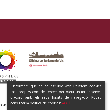
L'informem que en aquest lloc web utilitzem cookies
tant pròpies com de tercers per oferir un millor servei,
d'acord amb els seus hàbits de navegació. Podeu
consultar la política de cookies:
AQUÍ
e@vic.cat