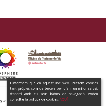
L'informem que en aquest lloc web utilitzem cookies
tant pròpies com de tercers per oferir un millor servei,
d'acord amb els seus hàbits de navegació. Podeu
consultar la política de cookies:
AQUÍ
e@vic.cat