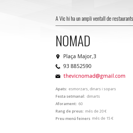
A Vic hi ha un ampli ventall de restaurant
NOMAD
Plaça Major,3
93 8852590
thevicnomad@gmail.com
Apats:
esmorzars, dinars i sopars
Festa setmanal:
dimarts
Aforament:
60
Rang de preus:
més de 20 €
més de 15 €
Preu menú feiners