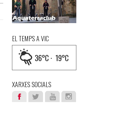
EL TEMPS A VIC
36
°C ·
19
°C
XARXES SOCIALS