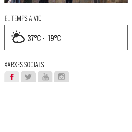
EL TEMPS A VIC
37
°C ·
19
°C
XARXES SOCIALS