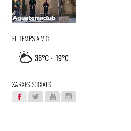
EL TEMPS A VIC
36
°C ·
19
°C
XARXES SOCIALS