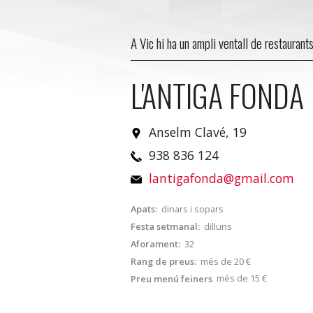
A Vic hi ha un ampli ventall de restaurant
L'ANTIGA FONDA
Anselm Clavé, 19
938 836 124
lantigafonda@gmail.com
Apats:
dinars i sopars
Festa setmanal:
dilluns
Aforament:
32
Rang de preus:
més de 20 €
més de 15 €
Preu menú feiners