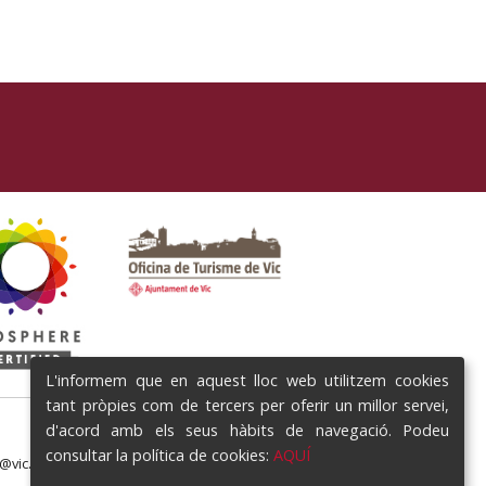
L'informem que en aquest lloc web utilitzem cookies
tant pròpies com de tercers per oferir un millor servei,
d'acord amb els seus hàbits de navegació. Podeu
consultar la política de cookies:
AQUÍ
e@vic.cat