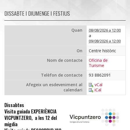
DISSABTE I DIUMENGE I FESTIUS
Quan
08/08/2026 a 12:00
a
09/08/2026 a 12:00
On
Centre històric
Nom de contacte
Oficina de
Turisme
Telèfon de contacte
93 8862091
Afegeix un esdeveniment al
vCal
calendari
iCal
Dissabtes
Visita guiada EXPERIÈNCIA
VICPUNTZERO, a les 12 del
migdia