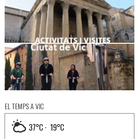
EL TEMPS A VIC
37
°C ·
19
°C