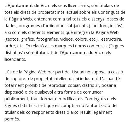
L’Ajuntament de Vic
o els seus llicenciants, són titulars de
tots els drets de propietat intel·lectual sobre els Continguts de
la Pàgina Web, entenent com a tal tots els dissenys, bases de
dades, programes d’ordinadors subjacents (codi font, inclòs),
així com els diferents elements que integren la Pàgina Web
(textos, gràfics, fotografies, vídeos, colors, etc.), estructura,
ordre, etc. En relació a les marques i noms comercials (“signes
distintius”) són titularitat de
l’Ajuntament de Vic
o els
llicenciants.
L’ús de la Pàgina Web per part de l’Usuari no suposa la cessió
de cap dret de propietat intel·lectual ni industrial. L’Usuari té
totalment prohibit de reproduir, copiar, distribuir, posar a
disposició o de qualsevol altra forma de comunicar
públicament, transformar o modificar els Continguts o els
Signes distintius, tret que es compti amb l'autorització del
titular dels corresponents drets o això resulti legalment
permès.