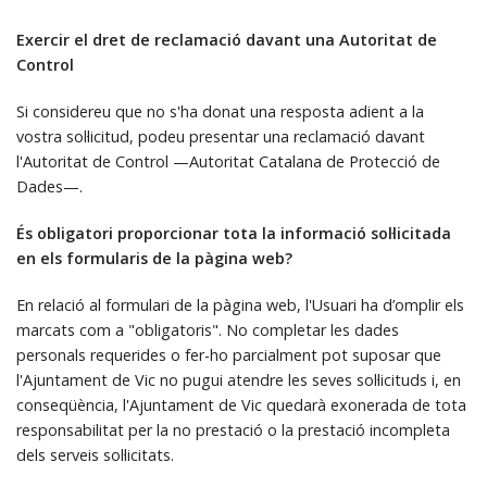
Exercir el dret de reclamació davant una Autoritat de
Control
Si considereu que no s'ha donat una resposta adient a la
vostra sol·licitud, podeu presentar una reclamació davant
l'Autoritat de Control —Autoritat Catalana de Protecció de
Dades—.
És obligatori proporcionar tota la informació sol·licitada
en els formularis de la pàgina web?
En relació al formulari de la pàgina web, l'Usuari ha d’omplir els
marcats com a "obligatoris". No completar les dades
personals requerides o fer-ho parcialment pot suposar que
l'Ajuntament de Vic no pugui atendre les seves sol·licituds i, en
conseqüència, l'Ajuntament de Vic quedarà exonerada de tota
responsabilitat per la no prestació o la prestació incompleta
dels serveis sol·licitats.