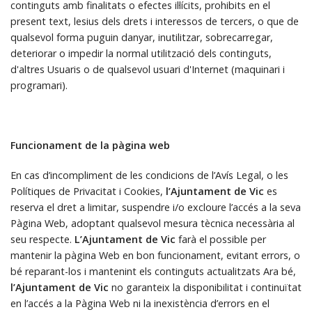
continguts amb finalitats o efectes il·lícits, prohibits en el
present text, lesius dels drets i interessos de tercers, o que de
qualsevol forma puguin danyar, inutilitzar, sobrecarregar,
deteriorar o impedir la normal utilització dels continguts,
d'altres Usuaris o de qualsevol usuari d'Internet (maquinari i
programari).
Funcionament de la pàgina web
En cas d’incompliment de les condicions de l’Avís Legal, o les
Polítiques de Privacitat i Cookies,
l’Ajuntament de Vic
es
reserva el dret a limitar, suspendre i/o excloure l’accés a la seva
Pàgina Web, adoptant qualsevol mesura tècnica necessària al
seu respecte.
L’Ajuntament de Vic
farà el possible per
mantenir la pàgina Web en bon funcionament, evitant errors, o
bé reparant-los i mantenint els continguts actualitzats Ara bé,
l’Ajuntament de Vic
no garanteix la disponibilitat i continuïtat
en l’accés a la Pàgina Web ni la inexistència d’errors en el