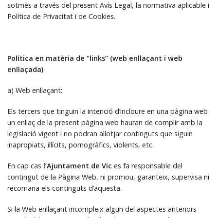
sotmès a través del present Avís Legal, la normativa aplicable i
Política de Privacitat i de Cookies.
Política en matèria de “links” (web enllaçant i web
enllaçada)
a) Web enllaçant:
Els tercers que tinguin la intenció d’incloure en una pàgina web
un enllaç de la present pàgina web hauran de complir amb la
legislació vigent i no podran allotjar continguts que siguin
inapropiats, il·lícits, pornogràfics, violents, etc.
En cap cas
l’Ajuntament de Vic
es
fa responsable del
contingut de la Pàgina Web, ni promou, garanteix, supervisa ni
recomana els continguts d’aquesta.
Si la Web enllaçant incompleix algun del aspectes anteriors