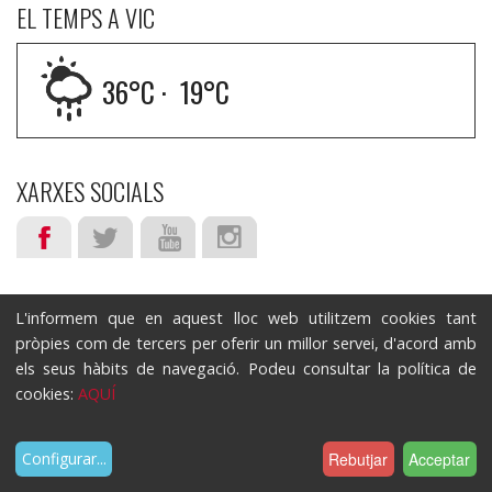
EL TEMPS A VIC
36
°C ·
19
°C
XARXES SOCIALS
L'informem que en aquest lloc web utilitzem cookies tant
pròpies com de tercers per oferir un millor servei, d'acord amb
els seus hàbits de navegació. Podeu consultar la política de
cookies:
AQUÍ
Rebutjar
Acceptar
Configurar
...