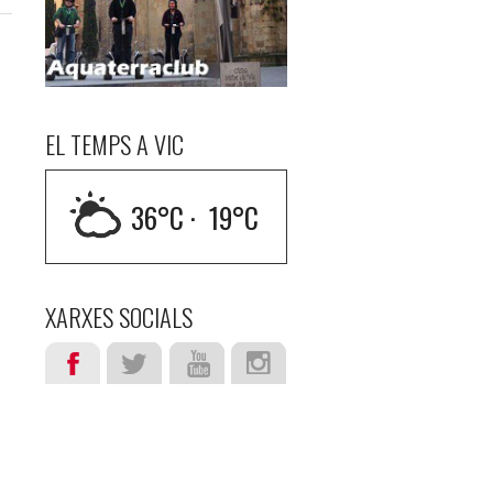
EL TEMPS A VIC
36
°C ·
19
°C
XARXES SOCIALS