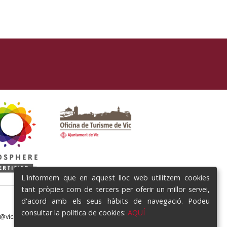
L'informem que en aquest lloc web utilitzem cookies
tant pròpies com de tercers per oferir un millor servei,
d'acord amb els seus hàbits de navegació. Podeu
consultar la política de cookies:
AQUÍ
e@vic.cat