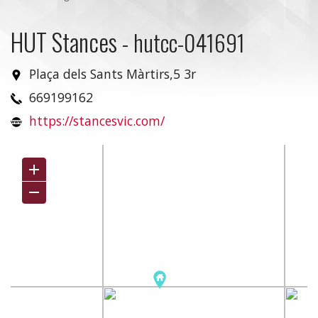
HUT Stances
-
hutcc-041691
Plaça dels Sants Màrtirs,5 3r
669199162
https://stancesvic.com/