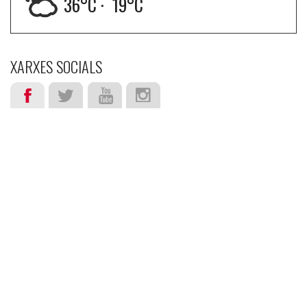
36
°C ·
19
°C
XARXES SOCIALS