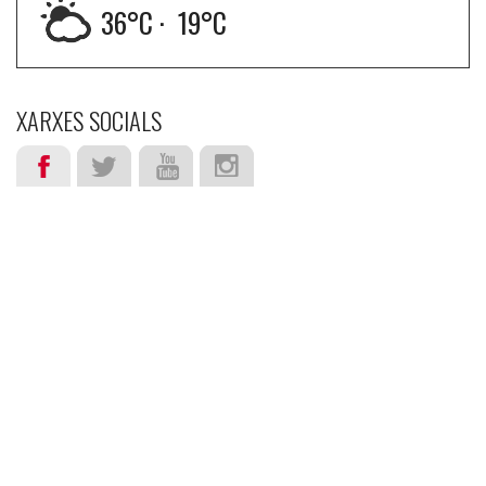
36
°C ·
19
°C
XARXES SOCIALS