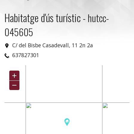
Habitatge d'ús turístic
-
hutcc-
045605
C/ del Bisbe Casadevall, 11 2n 2a
637827301