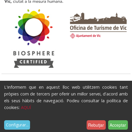
Oficina de Turisme de Vic
L'informem que en aquest lloc web utilitzem cookies tant
Plaça del Pes - Edifici Ajuntament 08500 - Vic / Telèfon: 93 886 2091 / E-
pròpies com de tercers per oferir un millor servei, d'acord amb
mail: turisme@vic.cat
els seus hàbits de navegació. Podeu consultar la política de
cookies:
AQUÍ
Inici
Avís legal
Política de cookies
Mapa del lloc
Accessibilitat
Contacte
Rebutjar
Acceptar
Configurar
...
Conforme amb: HTML 5 · CSS 3 · W3C WAI-AA