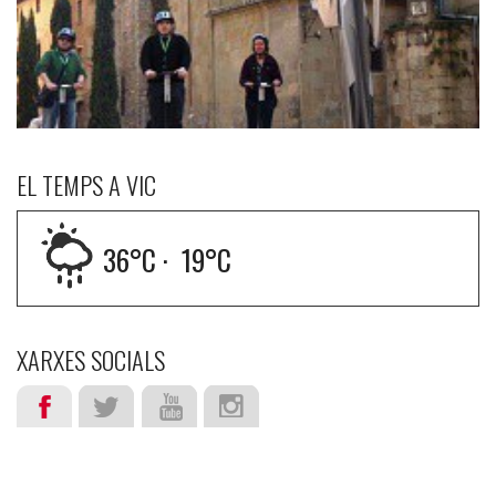
EL TEMPS A VIC
36
°C ·
19
°C
XARXES SOCIALS