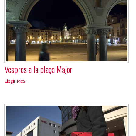
Vespres a la plaça Major
Vespres
Llegir Més
a
la
plaça
Major
-