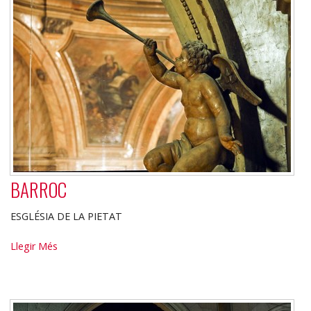
BARROC
ESGLÉSIA DE LA PIETAT
BARROC
Llegir Més
-