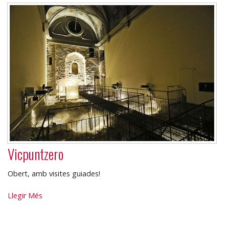
Vicpuntzero
Obert, amb visites guiades!
Vicpuntzero
Llegir Més
-