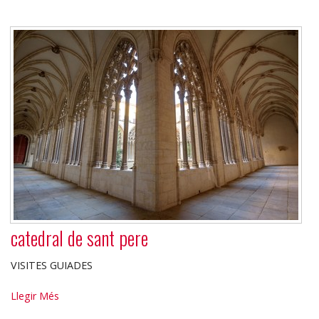
LA
PLAÇA
-
catedral de sant pere
VISITES GUIADES
catedral
Llegir Més
de