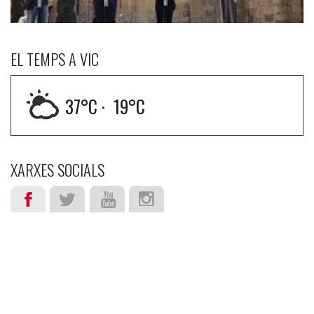
EL TEMPS A VIC
37
°C ·
19
°C
XARXES SOCIALS