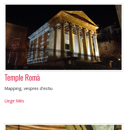
Temple Romà
Mapping, vespres d'estiu
Temple
Llegir Més
Romà
-