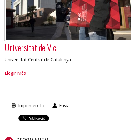
Universitat de Vic
Universitat Central de Catalunya
Universitat
Llegir Més
de
Vic
-
Imprimeix-ho
Envia