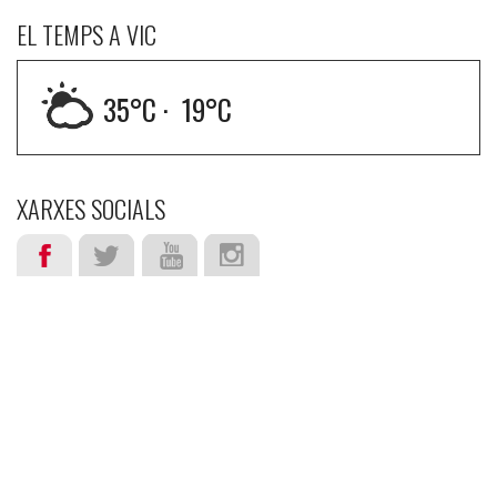
EL TEMPS A VIC
35
°C ·
19
°C
XARXES SOCIALS