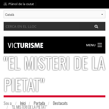
Ves
|
Plànol de la ciutat
al
contingut.
|
Cerca
Salta
a
la
navegació
MENU
"EL MISTERI DE LA
DESCOBRIR VIC
PROPOSTES PER A TOTHOM
PIETAT"
GASTRONOMIA / ALLOTJAMENT
GUIA PRÀCTICA
Sou a:
Inici
Portada
Destacats
"EL MISTERI DE LA PIETAT"