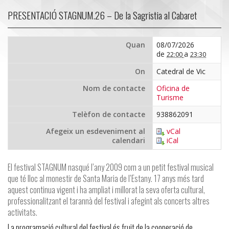
PRESENTACIÓ STAGNUM.26 – De la Sagristia al Cabaret
Quan
08/07/2026
de
a
22:00
23:30
On
Catedral de Vic
Nom de contacte
Oficina de
Turisme
Telèfon de contacte
938862091
Afegeix un esdeveniment al
vCal
calendari
iCal
El festival STAGNUM nasqué l’any 2009 com a un petit festival musical
que té lloc al monestir de Santa Maria de l’Estany. 17 anys més tard
aquest continua vigent i ha ampliat i millorat la seva oferta cultural,
professionalitzant el tarannà del festival i afegint als concerts altres
activitats.
La programació cultural del festival és fruit de la cooperació de