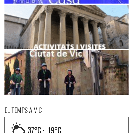
EL TEMPS A VIC
37
°C ·
19
°C