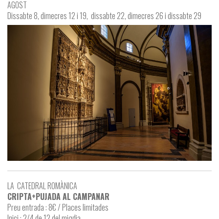
AGOST
Dissabte 8, dimecres 12 i 19, dissabte 22, dimecres 26 i dissabte 29
LA CATEDRAL ROMÀNICA
CRIPTA+PUJADA AL CAMPANAR
Preu entrada : 8€ / Places limitades
Inici : 2/4 de 12 del migdia