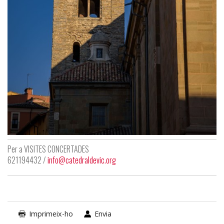
Per a VISITES CONCERTADES
621194432 /
info@catedraldevic.org
Imprimeix-ho
Envia