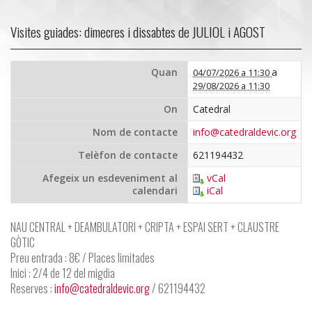
Visites guiades: dimecres i dissabtes de JULIOL i AGOST
Quan
a
04/07/2026 a 11:30
29/08/2026 a 11:30
On
Catedral
Nom de contacte
info@catedraldevic.org
Telèfon de contacte
621194432
Afegeix un esdeveniment al
vCal
calendari
iCal
NAU CENTRAL + DEAMBULATORI + CRIPTA + ESPAI SERT + CLAUSTRE
GÒTIC
Preu entrada : 8€ / Places limitades
Inici : 2/4 de 12 del migdia
Reserves :
info@catedraldevic.org
/ 621194432