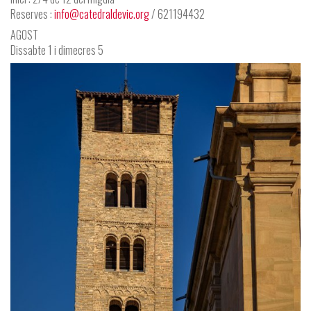
Reserves :
info@catedraldevic.org
/ 621194432
AGOST
Dissabte 1 i dimecres 5