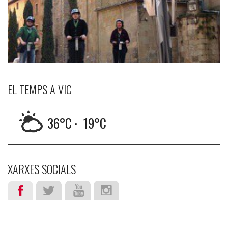
EL TEMPS A VIC
36
°C ·
19
°C
XARXES SOCIALS